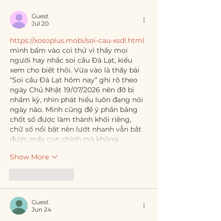
Guest
Jul 20
https://xosoplus.mobi/soi-cau-xsdl.html
mình bấm vào coi thử vì thấy mọi 
người hay nhắc soi cầu Đà Lạt, kiểu 
xem cho biết thôi. Vừa vào là thấy bài 
“Soi cầu Đà Lạt hôm nay” ghi rõ theo 
ngày Chủ Nhật 19/07/2026 nên đỡ bị 
nhầm kỳ, nhìn phát hiểu luôn đang nói 
ngày nào. Mình cũng để ý phần bảng 
chốt số được làm thành khối riêng, 
chữ số nổi bật nên lướt nhanh vẫn bắt 
được mấy con chính mà không…
Show More
Like
Reply
Guest
Jun 24