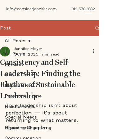
info@considerjennifer.com
919-576-9182
Post
All Posts
Jennifer Meyer
All Posts
Oct 8, 2025
1 min read
Consistency and Self-
Mindset
Leadership: Finding the
Health Fitness
Rhythm of Sustainable
Balance/Rest
Leadership
Parenting/Home
True leadership isn’t about 
Relationships
perfection — it’s about 
Special Needs
returning to what matters, 
again and again.
Planning Organizing
Communication