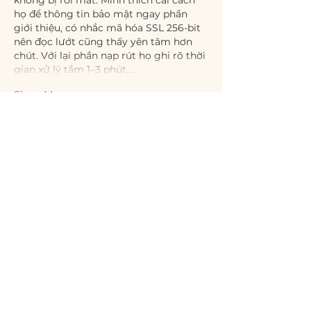
không bị rối mắt. Mình thích cái cách 
họ để thông tin bảo mật ngay phần 
giới thiệu, có nhắc mã hóa SSL 256-bit 
nên đọc lướt cũng thấy yên tâm hơn 
chút. Với lại phần nạp rút họ ghi rõ thời 
gian xử lý tầm 1–3 phút,…
Show More
Like
Reply
Guest
Jun 18
luongsontv bóng đá
 hôm trước mình 
thấy mấy đứa bạn nhắc nên tiện tay 
vào xem thử cho biết thôi. Không phải 
kiểu ngồi “soi” nội dung đâu, chủ yếu 
mình để ý giao diện có dễ nhìn không. 
Vào cái là thấy họ chia khối thông tin 
khá rõ ràng, lướt nhanh vẫn nắm được 
chỗ nào là chỗ nào, không bị nhồi chữ. 
Mình cũng thích cái cách họ trình bày 