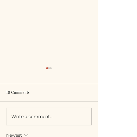
10 Comments
Belong To Yourself
The Problem with Blame
Write a comment...
Newest